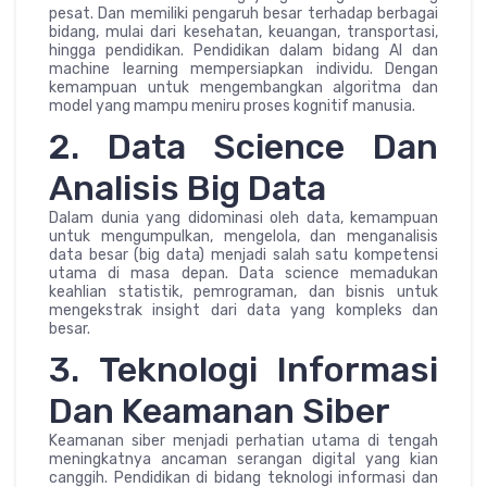
pesat. Dan memiliki pengaruh besar terhadap berbagai
bidang, mulai dari kesehatan, keuangan, transportasi,
hingga pendidikan. Pendidikan dalam bidang AI dan
machine learning mempersiapkan individu. Dengan
kemampuan untuk mengembangkan algoritma dan
model yang mampu meniru proses kognitif manusia.
2. Data Science Dan
Analisis Big Data
Dalam dunia yang didominasi oleh data, kemampuan
untuk mengumpulkan, mengelola, dan menganalisis
data besar (big data) menjadi salah satu kompetensi
utama di masa depan. Data science memadukan
keahlian statistik, pemrograman, dan bisnis untuk
mengekstrak insight dari data yang kompleks dan
besar.
3. Teknologi Informasi
Dan Keamanan Siber
Keamanan siber menjadi perhatian utama di tengah
meningkatnya ancaman serangan digital yang kian
canggih. Pendidikan di bidang teknologi informasi dan