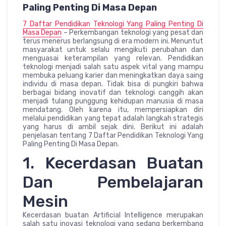
Paling Penting Di Masa Depan
7 Daftar Pendidikan Teknologi Yang Paling Penting Di
Masa Depan
– Perkembangan teknologi yang pesat dan
terus menerus berlangsung di era modern ini. Menuntut
masyarakat untuk selalu mengikuti perubahan dan
menguasai keterampilan yang relevan. Pendidikan
teknologi menjadi salah satu aspek vital yang mampu
membuka peluang karier dan meningkatkan daya saing
individu di masa depan. Tidak bisa di pungkiri bahwa
berbagai bidang inovatif dan teknologi canggih akan
menjadi tulang punggung kehidupan manusia di masa
mendatang. Oleh karena itu, mempersiapkan diri
melalui pendidikan yang tepat adalah langkah strategis
yang harus di ambil sejak dini. Berikut ini adalah
penjelasan tentang 7 Daftar Pendidikan Teknologi Yang
Paling Penting Di Masa Depan.
1. Kecerdasan Buatan
Dan Pembelajaran
Mesin
Kecerdasan buatan Artificial Intelligence merupakan
salah satu inovasi teknologi yang sedang berkembang