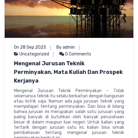
On 28 Sep 2025
By admin
Uncategorized
0 Comments
Mengenal Jurusan Teknik
Perminyakan, Mata Kuliah Dan Prospek
Kerjanya
Mengenal Jurusan Teknik Perminyakan – Tidak
selamanya teknik itu selalu berkaitan dengan bangunan
atau listrik saja. Namun ada juga jurusan teknik yang
mempelajari tentang perminyakan. Dan bisa di bilang
bahwa jurusan ini merupakan salah satu jurusan yang
paling banyak di butuhkan oleh banyak perusahaan
besar di dalam maupun luar negeri. Untuk kalian yang
tertarik dengan jurusan satu ini, kalian bisa simak
pembahasan tentang mengenal jurusan teknik
perminyakan berikut ini :