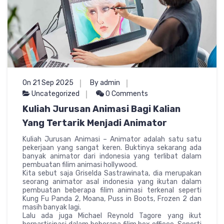
On 21 Sep 2025
By admin
Uncategorized
0 Comments
Kuliah Jurusan Animasi Bagi Kalian
Yang Tertarik Menjadi Animator
Kuliah Jurusan Animasi – Animator adalah satu satu
pekerjaan yang sangat keren. Buktinya sekarang ada
banyak animator dari indonesia yang terlibat dalam
pembuatan filim animasi hollywood.
Kita sebut saja Griselda Sastrawinata, dia merupakan
seorang animator asal indonesia yang ikutan dalam
pembuatan beberapa filim animasi terkenal seperti
Kung Fu Panda 2, Moana, Puss in Boots, Frozen 2 dan
masih banyak lagi.
Lalu ada juga Michael Reynold Tagore yang ikut