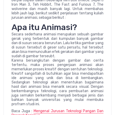
berpartisipasi dalam beberapa filim box offiece. Seperti
Iron Man 3, Teh Hobbit, The Fast and Furious 7, The
wolverine dan masih banyak lagi. Untuk membahas
lebih jauh lagi, berikut sedikit penjelasan tentang kuliah
jurusan animasi, sebagai berikut :
Apa itu Animasi?
Secara sederhana animasi merupakan sebuah gambar
gerak yang terbentuk dari kumpulan banyak gambar
dan di susun secara berurutan. Lalu ketika gambar yang
di susun tersebut di geser satu persatu, hal tersebut
akan bisa memunculkan efek gerakan dari gambar yang
sudah di gambar terseubt.
Karena bersangkutan dengan gambar dan cerita
tertentu, maka proses pengerjaan animasi akan
memerlukan proses kreatif dengan sentuhan teknologi.
Kreatif sangatlah di butuhkan agar bisa mendapatkan
ide animasi yang unik dan bisa di kembangkan.
Sedangkan teknologi akan menentukan bagaimana
hasil dari animasi bisa menarik secara visual. Dengan
berkembangnya teknologi, cara pembuatan animasi
juga semakin berkembang menjadi berbagai jenis dan
bahkan banyak universitas yang mulai membuka
profram studi ini.
Baca Juga :
Mengenal Jurusan Teknologi Pangan Dan