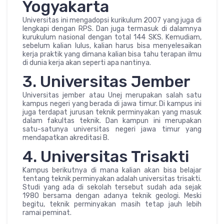
Yogyakarta
Universitas ini mengadopsi kurikulum 2007 yang juga di
lengkapi dengan RPS. Dan juga termasuk di dalamnya
kurukulum nasional dengan total 144 SKS. Kemudiam,
sebelum kalian lulus, kalian harus bisa menyelesaikan
kerja praktik yang dimana kalian bisa tahu terapan ilmu
di dunia kerja akan seperti apa nantinya.
3. Universitas Jember
Universitas jember atau Unej merupakan salah satu
kampus negeri yang berada di jawa timur. Di kampus ini
juga terdapat jurusan teknik perminyakan yang masuk
dalam fakultas teknik. Dan kampun ini merupakan
satu-satunya universitas negeri jawa timur yang
mendapatkan akreditasi B.
4. Universitas Trisakti
Kampus berikutnya di mana kalian akan bisa belajar
tentang teknik perminyakan adalah universitas trisakti.
Studi yang ada di sekolah tersebut sudah ada sejak
1980 bersama dengan adanya teknik geologi. Meski
begitu, teknik perminyakan masih tetap jauh lebih
ramai peminat.