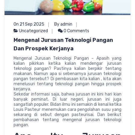
On 21 Sep 2025
By admin
Uncategorized
0 Comments
Mengenal Jurusan Teknologi Pangan
Dan Prospek Kerjanya
Mengenal Jurusan Teknologi Pangan – Apasih yang
kalian pikirkan ketika kalian mendengar jurusan
teknologi pangan? Pastinya kalian berpikir tentang
makanan. Namun apa si sebenarnya jurusan teknologi
pangan tersebut? Di pembasaan kita kalian , kita akan
menelusuri tentang teknologi pangan hingga prospek
kerjanya.
Sekedar informasi saja, bahwa jurusan ini kini hari kian
banyak peminat. Di luar negeri, jurusan ini juga
sangatlah populer. Bidan ilmu ini semakin di kenal ketika
Louis Pasteur menemukan cara pengolahan susu yang
sekarang di sebut dengan pasteurisai. Dan berikut
pembahasan tentang mengenal jurusan teknologi
pangan.