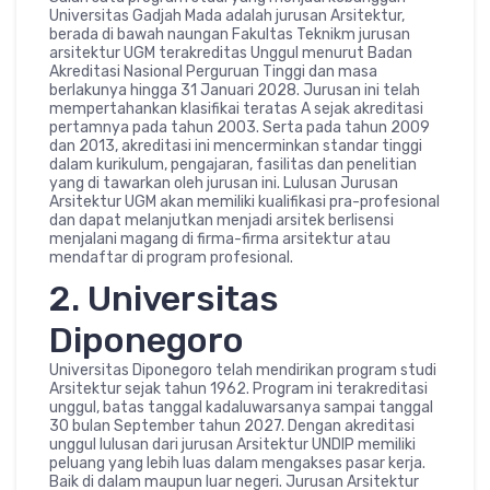
Universitas Gadjah Mada adalah jurusan Arsitektur,
berada di bawah naungan Fakultas Teknikm jurusan
arsitektur UGM terakreditas Unggul menurut Badan
Akreditasi Nasional Perguruan Tinggi dan masa
berlakunya hingga 31 Januari 2028. Jurusan ini telah
mempertahankan klasifikai teratas A sejak akreditasi
pertamnya pada tahun 2003. Serta pada tahun 2009
dan 2013, akreditasi ini mencerminkan standar tinggi
dalam kurikulum, pengajaran, fasilitas dan penelitian
yang di tawarkan oleh jurusan ini. Lulusan Jurusan
Arsitektur UGM akan memiliki kualifikasi pra-profesional
dan dapat melanjutkan menjadi arsitek berlisensi
menjalani magang di firma-firma arsitektur atau
mendaftar di program profesional.
2. Universitas
Diponegoro
Universitas Diponegoro telah mendirikan program studi
Arsitektur sejak tahun 1962. Program ini terakreditasi
unggul, batas tanggal kadaluwarsanya sampai tanggal
30 bulan September tahun 2027. Dengan akreditasi
unggul lulusan dari jurusan Arsitektur UNDIP memiliki
peluang yang lebih luas dalam mengakses pasar kerja.
Baik di dalam maupun luar negeri. Jurusan Arsitektur