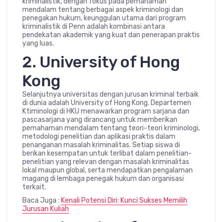
kriminalistik, dengan fokus pada pemahaman
mendalam tentang berbagai aspek kriminologi dan
penegakan hukum, keunggulan utama dari program
kriminalistik di Penn adalah kombinasi antara
pendekatan akademik yang kuat dan penerapan praktis
yang luas.
2. University of Hong
Kong
Selanjutnya universitas dengan jurusan kriminal terbaik
di dunia adalah University of Hong Kong. Departemen
Ktiminologi di HKU menawarkan program sarjana dan
pascasarjana yang dirancang untuk memberikan
pemahaman mendalam tentang teori-teori kriminologi,
metodologi penelitian dan aplikasi praktis dalam
penanganan masalah kriminalitas. Setiap siswa di
berikan kesempatan untuk terlibat dalam penelitian-
penelitian yang relevan dengan masalah kriminalitas
lokal maupun global, serta mendapatkan pengalaman
magang di lembaga penegak hukum dan organisasi
terkait.
Baca Juga :
Kenali Potensi Diri: Kunci Sukses Memilih
Jurusan Kuliah