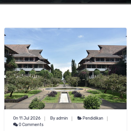
On 11 Jul 2026
By admin
Pendidikan
0 Comments