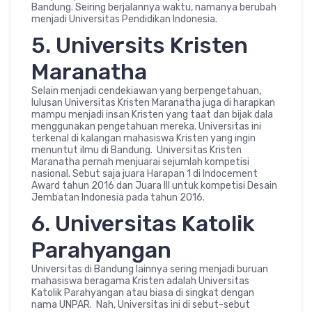
Bandung. Seiring berjalannya waktu, namanya berubah
menjadi Universitas Pendidikan Indonesia.
5. Universits Kristen
Maranatha
Selain menjadi cendekiawan yang berpengetahuan,
lulusan Universitas Kristen Maranatha juga di harapkan
mampu menjadi insan Kristen yang taat dan bijak dala
menggunakan pengetahuan mereka. Universitas ini
terkenal di kalangan mahasiswa Kristen yang ingin
menuntut ilmu di Bandung. Universitas Kristen
Maranatha pernah menjuarai sejumlah kompetisi
nasional. Sebut saja juara Harapan 1 di Indocement
Award tahun 2016 dan Juara III untuk kompetisi Desain
Jembatan Indonesia pada tahun 2016.
6. Universitas Katolik
Parahyangan
Universitas di Bandung lainnya sering menjadi buruan
mahasiswa beragama Kristen adalah Universitas
Katolik Parahyangan atau biasa di singkat dengan
nama UNPAR. Nah, Universitas ini di sebut-sebut