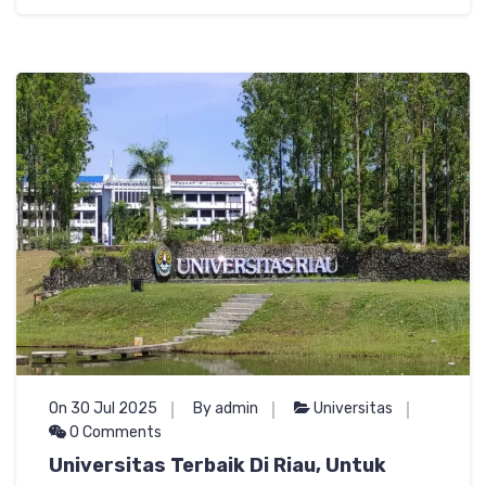
On 30 Jul 2025
By admin
Universitas
0 Comments
Universitas Terbaik Di Riau, Untuk