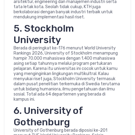
arsitektur, engineering dan manajemen industri serta
tata letak kota. Seolah tidak cukup, KTH juga
berkolaborasi dengan banyak industri terbaik untuk
mendukung implementasi hasil riset.
5. Stockholm
University
Berada di peringkat ke-176 menurut World University
Rankings 2026, University of Stockholm menampung
hampir 70.000 mahasiswa dengan 1.400 mahasiswa
asing setiap tahunnya melalui program pertukaran
pelajaran. Karena itu universitas ini cocok untuk kamu
yang menginginkan lingkungan multikultral. Kalau
menyukai riset juga, Stockholm University termasuk
dalam pusat penelitian terkemuka di Swedia terutama
untuk bidang humaniora, ilmu pengetahuan dan ilmu
sosial. Total ada 64 departemen yang berada di
kampus ini.
6. University of
Gothenburg
University of Gothenburg berada diposisi ke-201