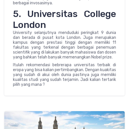
berbagai invosasinya.
5. Universitas College
London
University selanjutnya menduduki peringkat 9 dunia
dan berada di pusat kota London. Juga merupakan
kampus dengan prestasi tinggi dengan memiliki 11
fakultas yang terkenal dengan berbagai penemuan
scientifik yang di lakukan banyak mahasiswa dan dosen
yang bahkan telah banyak memenangkan Nobel prize.
Itulah rekomendasi bebrerapa universitas terbaik di
eropa yang bisa kalian pertimbangkan. Dengan kuakitas
yang sudah di akui oleh dunia pastinya juga memiliki
kualitas studi yang sudah terjamin. Jadi kalian tertarik
pilih yang mana ?