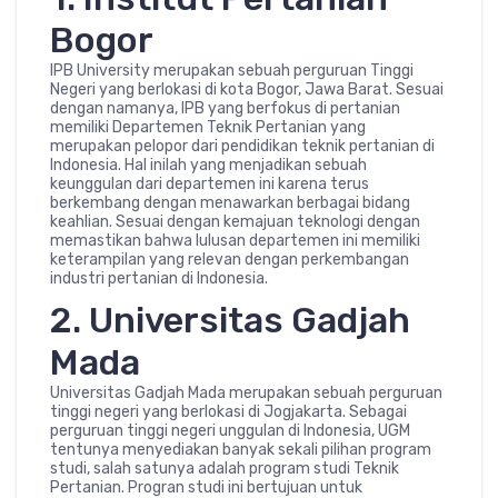
Bogor
IPB University merupakan sebuah perguruan Tinggi
Negeri yang berlokasi di kota Bogor, Jawa Barat. Sesuai
dengan namanya, IPB yang berfokus di pertanian
memiliki Departemen Teknik Pertanian yang
merupakan pelopor dari pendidikan teknik pertanian di
Indonesia. Hal inilah yang menjadikan sebuah
keunggulan dari departemen ini karena terus
berkembang dengan menawarkan berbagai bidang
keahlian. Sesuai dengan kemajuan teknologi dengan
memastikan bahwa lulusan departemen ini memiliki
keterampilan yang relevan dengan perkembangan
industri pertanian di Indonesia.
2. Universitas Gadjah
Mada
Universitas Gadjah Mada merupakan sebuah perguruan
tinggi negeri yang berlokasi di Jogjakarta. Sebagai
perguruan tinggi negeri unggulan di Indonesia, UGM
tentunya menyediakan banyak sekali pilihan program
studi, salah satunya adalah program studi Teknik
Pertanian. Progran studi ini bertujuan untuk