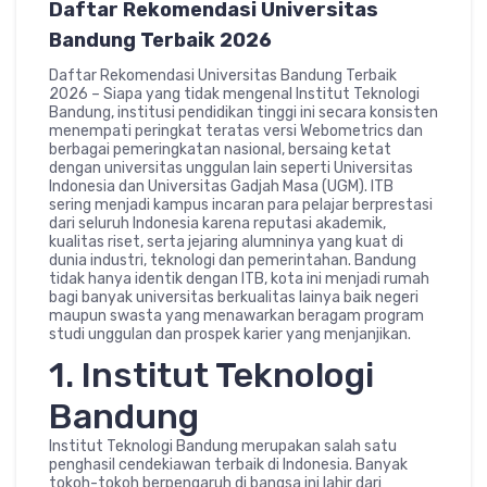
Daftar Rekomendasi Universitas
Bandung Terbaik 2026
Daftar Rekomendasi Universitas Bandung Terbaik
2026 – Siapa yang tidak mengenal Institut Teknologi
Bandung, institusi pendidikan tinggi ini secara konsisten
menempati peringkat teratas versi Webometrics dan
berbagai pemeringkatan nasional, bersaing ketat
dengan universitas unggulan lain seperti Universitas
Indonesia dan Universitas Gadjah Masa (UGM). ITB
sering menjadi kampus incaran para pelajar berprestasi
dari seluruh Indonesia karena reputasi akademik,
kualitas riset, serta jejaring alumninya yang kuat di
dunia industri, teknologi dan pemerintahan. Bandung
tidak hanya identik dengan ITB, kota ini menjadi rumah
bagi banyak universitas berkualitas lainya baik negeri
maupun swasta yang menawarkan beragam program
studi unggulan dan prospek karier yang menjanjikan.
1. Institut Teknologi
Bandung
Institut Teknologi Bandung merupakan salah satu
penghasil cendekiawan terbaik di Indonesia. Banyak
tokoh-tokoh berpengaruh di bangsa ini lahir dari