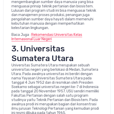
mengembangkan sumber daya manusia yang bisa
menguasai prinsip teknik pertanian dan biosistem.
Lulusan dari program studi ini bisa menguasai teknik
dan manajemen proses produksi, penangan juga
pengolahan sumber daya hayati dalam memenuhi
kebutuhan manusia dengan memperhatikan
kelestarian lingkungan.
Baca Juga :
Rekomendasi Universitas Kelas
Internasional Luar Negeri
3. Universitas
Sumatera Utara
Universitas Sumatera Utara merupakan sebuah
universitas negeri yang berlokasi di Medan, Sumatera
Utara. Pada awalnya universitas ini berdiri dengan
nama Yayasan Universitas Sumatera Utara pada
tanggal 4 Juni 1952 dan di resmikan oleh Presiden
Soekarno sebagai universitas negeri ke-7 di Indonesia
pada tanggal 20 November 1957. USU sendiri memiliki
Fakultas Pertanian dengan salah satu program
studinya yaitu Teknik Pertanian dan Biosistem. Pada
awalnya prodi ini merupakan bagian dari konsentrasi
ilmu jurusan Teknologi Pertanian yang kemudian prodi
ini resmi dibuka pada tahun 1965.