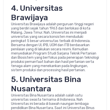
4. Universitas
Brawijaya
Universitas Brawijaya adalah perguruan tinggi negeri
yang berdiri sejak tahun 1963 dan berlokasi di kota
Malang, Jawa Timur. Nah, Universitas ini menjadi
universitas yang secara konsisten menduduki
peringkat 5 besar universutas terbaik di Indonesia.
Bersama dengan UI, IPB, UGM dan ITB berdasarkan
penilaian yang di lakukan secara resmi. Kemudian
menyediakan Program Studi Sarjana Teknik Pertanian
dan Biosistem yang berfokus pada penerapan teknologi
produksi pemanfaat bahan dan hasil pertanian serta
tenaga alam yang menekankan pada lingkungan,
sistem produksi dan processing hasil pertanian.
5. Universitas Bina
Nusantara
Universitas Bina Nusantara adalah salah satu
universitas swasta ternama di Indonesia. Nah
Universitas ini berada di bawah naungan lembaga
pendidikan Bina Nusantara. Saat ini Universitas Binus