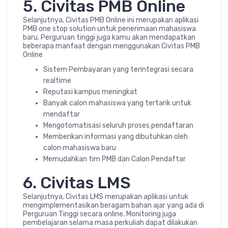
5. Civitas PMB Online
Selanjutnya, Civitas PMB Online ini merupakan aplikasi
PMB one stop solution untuk penerimaan mahasiswa
baru. Perguruan tinggi juga kamu akan mendapatkan
beberapa manfaat dengan menggunakan Civitas PMB
Online
Sistem Pembayaran yang terintegrasi secara
realtime
Reputasi kampus meningkat
Banyak calon mahasiswa yang tertarik untuk
mendaftar
Mengotomatisasi seluruh proses pendaftaran
Memberikan informasi yang dibutuhkan oleh
calon mahasiswa baru
Memudahkan tim PMB dan Calon Pendaftar
6. Civitas LMS
Selanjutnya, Civitas LMS merupakan aplikasi untuk
mengimplementasikan beragam bahan ajar yang ada di
Perguruan Tinggi secara online. Monitoring juga
pembelajaran selama masa perkuliah dapat dilakukan