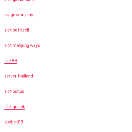
pragmatic play
slot bet kecil
slot mahjong ways
slot88
server thailand
slot bonus
slot qris 5k
sbobet88