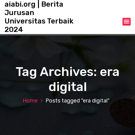
aiabi.org | Berita
S
k
Jurusan
i
Universitas Terbaik
p
2024
t
o
c
o
n
t
Tag Archives: era
e
n
digital
t
Home
Posts tagged "era digital"