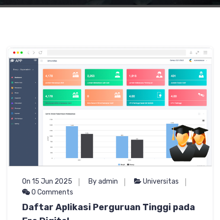
On 15 Jun 2025
By admin
Universitas
0 Comments
Daftar Aplikasi Perguruan Tinggi pada