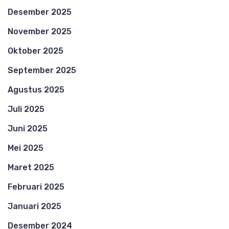
Desember 2025
November 2025
Oktober 2025
September 2025
Agustus 2025
Juli 2025
Juni 2025
Mei 2025
Maret 2025
Februari 2025
Januari 2025
Desember 2024