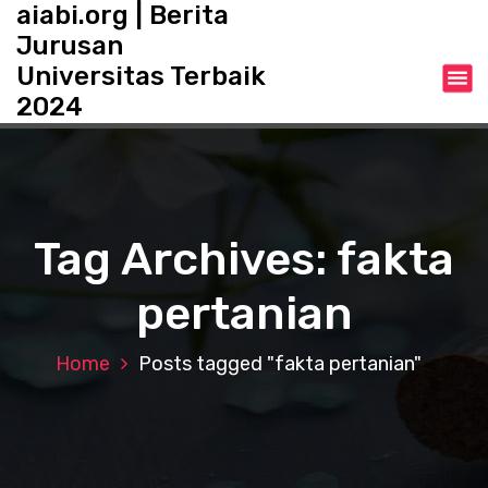
aiabi.org | Berita
S
k
Jurusan
i
Universitas Terbaik
p
2024
t
o
c
o
n
t
Tag Archives: fakta
e
n
pertanian
t
Home
Posts tagged "fakta pertanian"