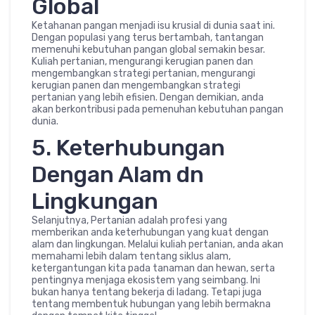
Global
Ketahanan pangan menjadi isu krusial di dunia saat ini.
Dengan populasi yang terus bertambah, tantangan
memenuhi kebutuhan pangan global semakin besar.
Kuliah pertanian, mengurangi kerugian panen dan
mengembangkan strategi pertanian, mengurangi
kerugian panen dan mengembangkan strategi
pertanian yang lebih efisien. Dengan demikian, anda
akan berkontribusi pada pemenuhan kebutuhan pangan
dunia.
5. Keterhubungan
Dengan Alam dn
Lingkungan
Selanjutnya, Pertanian adalah profesi yang
memberikan anda keterhubungan yang kuat dengan
alam dan lingkungan. Melalui kuliah pertanian, anda akan
memahami lebih dalam tentang siklus alam,
ketergantungan kita pada tanaman dan hewan, serta
pentingnya menjaga ekosistem yang seimbang. Ini
bukan hanya tentang bekerja di ladang. Tetapi juga
tentang membentuk hubungan yang lebih bermakna