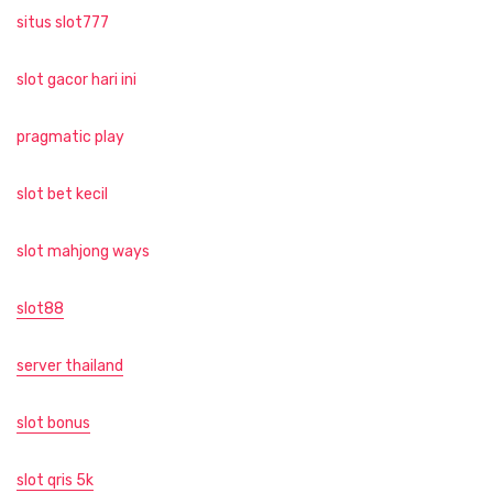
situs slot777
slot gacor hari ini
pragmatic play
slot bet kecil
slot mahjong ways
slot88
server thailand
slot bonus
slot qris 5k