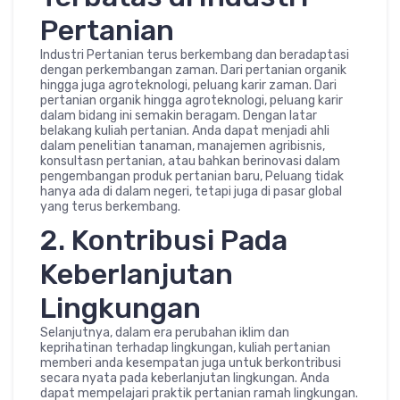
Pertanian
Industri Pertanian terus berkembang dan beradaptasi
dengan perkembangan zaman. Dari pertanian organik
hingga juga agroteknologi, peluang karir zaman. Dari
pertanian organik hingga agroteknologi, peluang karir
dalam bidang ini semakin beragam. Dengan latar
belakang kuliah pertanian. Anda dapat menjadi ahli
dalam penelitian tanaman, manajemen agribisnis,
konsultasn pertanian, atau bahkan berinovasi dalam
pengembangan produk pertanian baru, Peluang tidak
hanya ada di dalam negeri, tetapi juga di pasar global
yang terus berkembang.
2. Kontribusi Pada
Keberlanjutan
Lingkungan
Selanjutnya, dalam era perubahan iklim dan
keprihatinan terhadap lingkungan, kuliah pertanian
memberi anda kesempatan juga untuk berkontribusi
secara nyata pada keberlanjutan lingkungan. Anda
dapat mempelajari praktik pertanian ramah lingkungan.