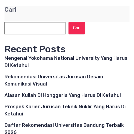
Cari
Cari
Recent Posts
Mengenai Yokohama National University Yang Harus
Di Ketahui
Rekomendasi Universitas Jurusan Desain
Komunikasi Visual
Alasan Kuliah Di Honggaria Yang Harus Di Ketahui
Prospek Karier Jurusan Teknik Nuklir Yang Harus Di
Ketahui
Daftar Rekomendasi Universitas Bandung Terbaik
2026