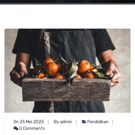
On 25 Mei 2025
By admin
Pendidikan
0 Comments