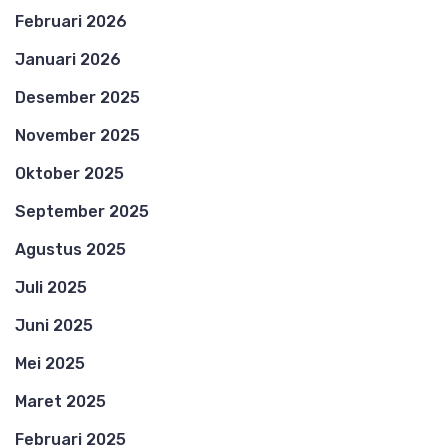
Februari 2026
Januari 2026
Desember 2025
November 2025
Oktober 2025
September 2025
Agustus 2025
Juli 2025
Juni 2025
Mei 2025
Maret 2025
Februari 2025