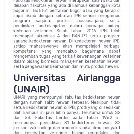
Fakultas kedokteran hewan merupakan salah satu dari
delapan fakultas yang ada di kampus kebanggan kota
bogor ini. Institut pertanian bogor atau yang kerap di
sapa akrab dengan sebutan IPB sendiri mengampu
program sarjana, profesi, pascasarjana, serta
pendidikan berkelanjutan dalam berbagai bidang
keilmuan veteriner. Sejak tahun 2016. IPB telah
mendapat akreditas A dari BAN-PT untuk program
sarjana kedokteran hewan. Di kedokteran hewan IPB,
setiap mahasiswanya akan mempelajari berbagai
kompetensi yang mencakup bagaimana dapat
mengemban tugas yang terkait kewenangan veteriner
dalam bidang biomedis, manajemen kesehatan hewan,
serta pengawasan keamanan dan mutu produk hewan.
Universitas Airlangga
(UNAIR)
UNARI yang mempunyai fakultas kedokteran hewan
dengan rumah sakit hewan terbesar. Meskipun tidak
setua kedokteran hewan di IPB, prodi yang di sediakan
oleh kampus ini jauh lebih banya, terutama untuk S2
dan S3. Fakultas berdiri pada tahun 1962 ini
mempunyai pendidikan S1 kedokteran hewan, S2
jurusan vaksinologi dan imunoterapika, ilmu penyakit
dan kesehatan veteriner, biologi reproduksi, dan