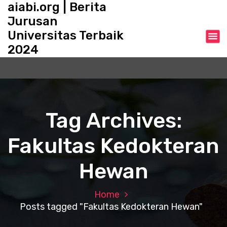
aiabi.org | Berita
S
k
Jurusan
i
Universitas Terbaik
p
2024
t
o
c
o
n
t
Tag Archives:
e
n
Fakultas Kedokteran
t
Hewan
Home
Posts tagged "Fakultas Kedokteran Hewan"