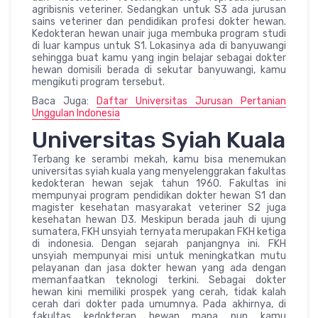
agribisnis veteriner. Sedangkan untuk S3 ada jurusan
sains veteriner dan pendidikan profesi dokter hewan.
Kedokteran hewan unair juga membuka program studi
di luar kampus untuk S1. Lokasinya ada di banyuwangi
sehingga buat kamu yang ingin belajar sebagai dokter
hewan domisili berada di sekutar banyuwangi, kamu
mengikuti program tersebut.
Baca Juga:
Daftar Universitas Jurusan Pertanian
Unggulan Indonesia
Universitas Syiah Kuala
Terbang ke serambi mekah, kamu bisa menemukan
universitas syiah kuala yang menyelenggrakan fakultas
kedokteran hewan sejak tahun 1960. Fakultas ini
mempunyai program pendidikan dokter hewan S1 dan
magister kesehatan masyarakat veteriner S2 juga
kesehatan hewan D3. Meskipun berada jauh di ujung
sumatera, FKH unsyiah ternyata merupakan FKH ketiga
di indonesia. Dengan sejarah panjangnya ini. FKH
unsyiah mempunyai misi untuk meningkatkan mutu
pelayanan dan jasa dokter hewan yang ada dengan
memanfaatkan teknologi terkini. Sebagai dokter
hewan kini memiliki prospek yang cerah, tidak kalah
cerah dari dokter pada umumnya. Pada akhirnya, di
fakultas kedokteran hewan mana pun kamu