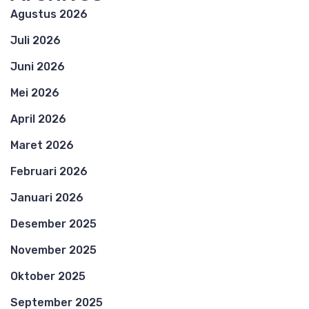
Agustus 2026
Juli 2026
Juni 2026
Mei 2026
April 2026
Maret 2026
Februari 2026
Januari 2026
Desember 2025
November 2025
Oktober 2025
September 2025