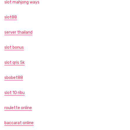
slot mahjong ways
slot88
server thailand
slot bonus
slot qris 5k
sbobet88
slot 10 ribu
roulette online
baccarat online