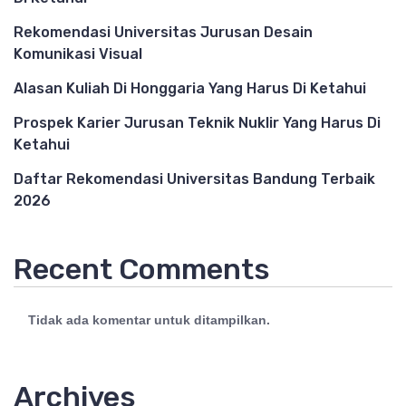
Rekomendasi Universitas Jurusan Desain
Komunikasi Visual
Alasan Kuliah Di Honggaria Yang Harus Di Ketahui
Prospek Karier Jurusan Teknik Nuklir Yang Harus Di
Ketahui
Daftar Rekomendasi Universitas Bandung Terbaik
2026
Recent Comments
Tidak ada komentar untuk ditampilkan.
Archives