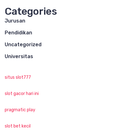
Categories
Jurusan
Pendidikan
Uncategorized
Universitas
situs slot777
slot gacor hari ini
pragmatic play
slot bet kecil