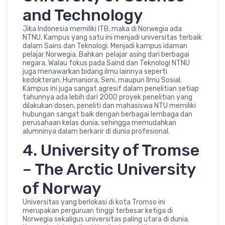
and Technology
Jika Indonesia memiliki ITB, maka di Norwegia ada
NTNU. Kampus yang satu ini menjadi universitas terbaik
dalam Sains dan Teknologi. Menjadi kampus idaman
pelajar Norwegia. Bahkan pelajar asing dari berbagai
negara. Walau fokus pada Saind dan Teknologi NTNU
juga menawarkan bidang ilmu lainnya seperti
kedokteran, Humaniora, Seni, maupun Ilmu Sosial.
Kampus ini juga sangat agresif dalam penelitian setiap
tahunnya ada lebih dari 2000 proyek penelitian yang
dilakukan dosen, peneliti dan mahasiswa NTU memiliki
hubungan sangat baik dengan berbagai lembaga dan
perusahaan kelas dunia, sehingga memudahkan
alumninya dalam berkarir di dunia profesional.
4. University of Tromse
– The Arctic University
of Norway
Universitas yang berlokasi di kota Tromso ini
merupakan perguruan tinggi terbesar ketiga di
Norwegia sekaligus universitas paling utara di dunia.