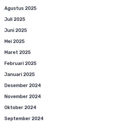
Agustus 2025
Juli 2025
Juni 2025
Mei 2025
Maret 2025
Februari 2025
Januari 2025
Desember 2024
November 2024
Oktober 2024
September 2024