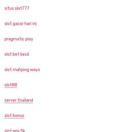
situs slot777
slot gacor hari ini
pragmatic play
slot bet kecil
slot mahjong ways
slot88
server thailand
slot bonus
slot qris 5k