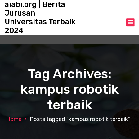
aiabi.org | Berita
S
k
Jurusan
i
Universitas Terbaik
p
2024
t
o
c
o
n
t
Tag Archives:
e
n
kampus robotik
t
terbaik
Home
Posts tagged "kampus robotik terbaik"