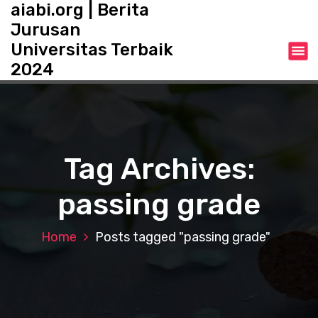
aiabi.org | Berita
S
k
Jurusan
i
Universitas Terbaik
p
2024
t
o
c
o
n
t
Tag Archives:
e
n
passing grade
t
Home
Posts tagged "passing grade"