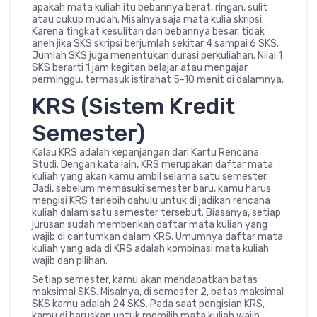
apakah mata kuliah itu bebannya berat, ringan, sulit
atau cukup mudah. Misalnya saja mata kulia skripsi.
Karena tingkat kesulitan dan bebannya besar, tidak
aneh jika SKS skripsi berjumlah sekitar 4 sampai 6 SKS.
Jumlah SKS juga menentukan durasi perkuliahan. Nilai 1
SKS berarti 1 jam kegitan belajar atau mengajar
perminggu, termasuk istirahat 5-10 menit di dalamnya.
KRS (Sistem Kredit
Semester)
Kalau KRS adalah kepanjangan dari Kartu Rencana
Studi. Dengan kata lain, KRS merupakan daftar mata
kuliah yang akan kamu ambil selama satu semester.
Jadi, sebelum memasuki semester baru, kamu harus
mengisi KRS terlebih dahulu untuk di jadikan rencana
kuliah dalam satu semester tersebut. Biasanya, setiap
jurusan sudah memberikan daftar mata kuliah yang
wajib di cantumkan dalam KRS. Umumnya daftar mata
kuliah yang ada di KRS adalah kombinasi mata kuliah
wajib dan pilihan.
Setiap semester, kamu akan mendapatkan batas
maksimal SKS. Misalnya, di semester 2, batas maksimal
SKS kamu adalah 24 SKS. Pada saat pengisian KRS,
kamu di haruskan untuk memilih mata kuliah wajib