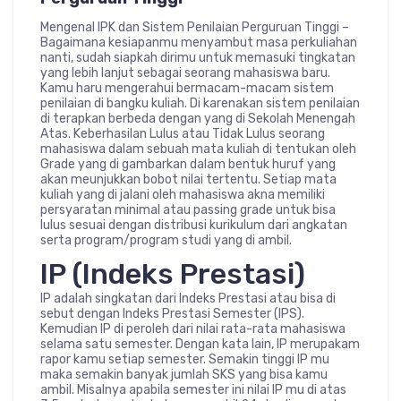
Mengenal IPK dan Sistem Penilaian Perguruan Tinggi –
Bagaimana kesiapanmu menyambut masa perkuliahan
nanti, sudah siapkah dirimu untuk memasuki tingkatan
yang lebih lanjut sebagai seorang mahasiswa baru.
Kamu haru mengerahui bermacam-macam sistem
penilaian di bangku kuliah. Di karenakan sistem penilaian
di terapkan berbeda dengan yang di Sekolah Menengah
Atas. Keberhasilan Lulus atau Tidak Lulus seorang
mahasiswa dalam sebuah mata kuliah di tentukan oleh
Grade yang di gambarkan dalam bentuk huruf yang
akan meunjukkan bobot nilai tertentu. Setiap mata
kuliah yang di jalani oleh mahasiswa akna memiliki
persyaratan minimal atau passing grade untuk bisa
lulus sesuai dengan distribusi kurikulum dari angkatan
serta program/program studi yang di ambil.
IP (Indeks Prestasi)
IP adalah singkatan dari Indeks Prestasi atau bisa di
sebut dengan Indeks Prestasi Semester (IPS).
Kemudian IP di peroleh dari nilai rata-rata mahasiswa
selama satu semester. Dengan kata lain, IP merupakam
rapor kamu setiap semester. Semakin tinggi IP mu
maka semakin banyak jumlah SKS yang bisa kamu
ambil. Misalnya apabila semester ini nilai IP mu di atas