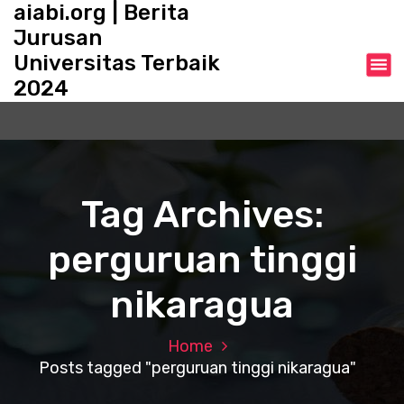
aiabi.org | Berita
S
k
Jurusan
i
Universitas Terbaik
p
2024
t
o
c
o
n
t
Tag Archives:
e
n
perguruan tinggi
t
nikaragua
Home
Posts tagged "perguruan tinggi nikaragua"