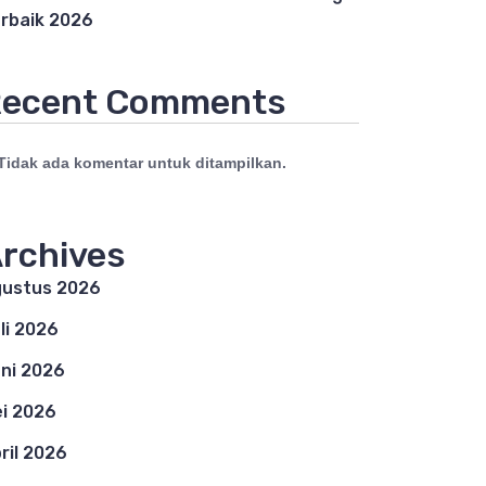
rbaik 2026
ecent Comments
Tidak ada komentar untuk ditampilkan.
rchives
ustus 2026
li 2026
ni 2026
i 2026
ril 2026