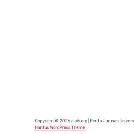
Copyright © 2026 aiabi.org | Berita Jurusan Univer
Hantus WordPress Theme