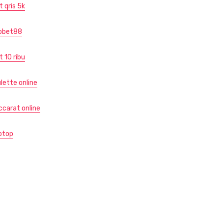
t qris 5k
obet88
t 10 ribu
lette online
ccarat online
otop