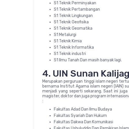
S1 Teknik Perminyakan
S1 Teknik Pertambangan
S1 Teknik Lingkungan
S1 Teknik Geofisika
S1 Teknik Geomatika
S1 Metalurgi
S1 Teknik Kimia
S1 Teknik Informatika
S1 Teknik industri
S1 Ilmu Tanah Dan masih banyak lagi.
4. UIN Sunan Kalija
Merupakan perguruan tinggi islam negeri tertu
bernama Institut Agama islam negeri (IAIN) s
menjadi yang seperti sekarang. Saat ini juga
magister, doktor dan juga program internasiona
:
Fakultas Adad Dan Ilmu Budaya
Fakultas Syariah Dan Hukum
Fakultas Dakwa Dan Komunikasi
Fakultas Ushuluddin Dan Pemikiran Islam