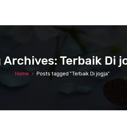
 Archives: Terbaik Di j
Home
Posts tagged "Terbaik Di jogja"