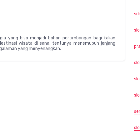
si
slo
jogja yang bisa menjadi bahan pertimbangan bagi kalian
estinasi wisata di sana, tentunya menemupuh jenjang
pr
pengalaman yang menyenangkan.
slo
sl
sl
se
sl