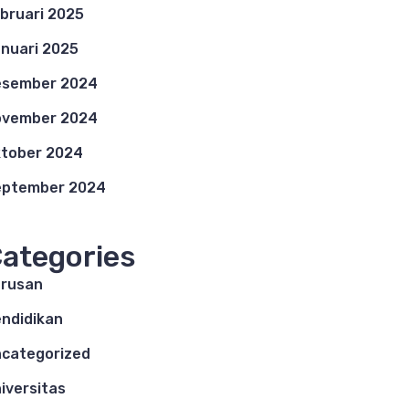
bruari 2025
nuari 2025
esember 2024
ovember 2024
tober 2024
eptember 2024
ategories
rusan
ndidikan
categorized
iversitas