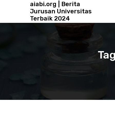
S
aiabi.org | Berita
k
Jurusan Universitas
i
Terbaik 2024
p
t
o
c
o
n
Tag
t
e
n
t