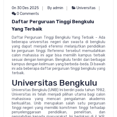
On 30 Des 2025
By admin
Universitas
0 Comments
Daftar Perguruan Tinggi Bengkulu
Yang Terbaik
Daftar Perguruan Tinggi Bengkulu Yang Terbaik – Ada
beberapa universitas negeri dan swasta di bengkulu
yang dapat menjadi eferensi melanjutkan pendidikan
ke perguruan tinggi. Referensi tersebut memudahkan
calon mahasisa ini agar bisa memilih kampus terbaik
sesuai dengan keinginan. Bengkulu terdiri dari berbagai
kampus dengan keilmuan yang berbeda-beda. Di bawah
ini ada beberapa daftar perguruan tinggi bengkulu yang
terbaik.
Universitas Bengkulu
Universitas Bengkulu (UNIB) Ini berdiri pada tahun 1982,
Universitas ini telah menjadi pilihan utama bagi calon
mahasiswa yang mencari pengalaman akademis
berkualitas. Unib merupakan salah satu perguruan
tinggi negeri yang memiliki komitmen tinggi terhadap
penyelenggaraan pendidikan, penelitian, dan
pengabdian kepada masyarakat. Ini berlokasi di jl. W.R.