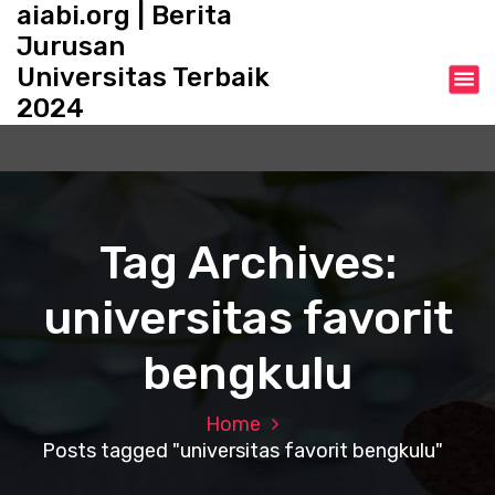
aiabi.org | Berita
S
k
Jurusan
i
Universitas Terbaik
p
2024
t
o
c
o
n
t
Tag Archives:
e
n
universitas favorit
t
bengkulu
Home
Posts tagged "universitas favorit bengkulu"