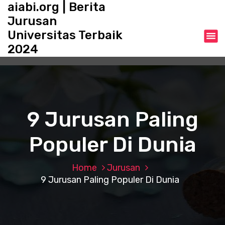
aiabi.org | Berita
S
k
Jurusan
i
Universitas Terbaik
p
2024
t
o
c
o
n
t
9 Jurusan Paling
e
n
Populer Di Dunia
t
Home
Jurusan
9 Jurusan Paling Populer Di Dunia