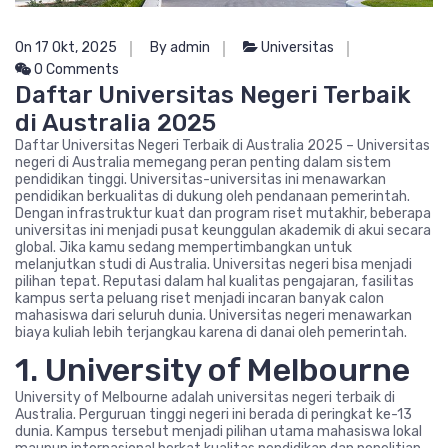
On 17 Okt, 2025
By admin
Universitas
0 Comments
Daftar Universitas Negeri Terbaik
di Australia 2025
Daftar Universitas Negeri Terbaik di Australia 2025 – Universitas
negeri di Australia memegang peran penting dalam sistem
pendidikan tinggi. Universitas-universitas ini menawarkan
pendidikan berkualitas di dukung oleh pendanaan pemerintah.
Dengan infrastruktur kuat dan program riset mutakhir, beberapa
universitas ini menjadi pusat keunggulan akademik di akui secara
global. Jika kamu sedang mempertimbangkan untuk
melanjutkan studi di Australia. Universitas negeri bisa menjadi
pilihan tepat. Reputasi dalam hal kualitas pengajaran, fasilitas
kampus serta peluang riset menjadi incaran banyak calon
mahasiswa dari seluruh dunia. Universitas negeri menawarkan
biaya kuliah lebih terjangkau karena di danai oleh pemerintah.
1. University of Melbourne
University of Melbourne adalah universitas negeri terbaik di
Australia. Perguruan tinggi negeri ini berada di peringkat ke-13
dunia. Kampus tersebut menjadi pilihan utama mahasiswa lokal