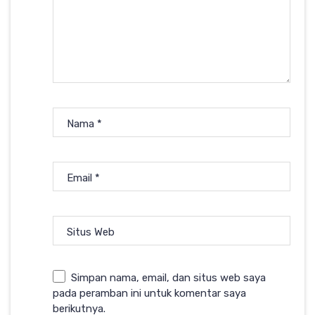
Nama
*
Email
*
Situs Web
Simpan nama, email, dan situs web saya
pada peramban ini untuk komentar saya
berikutnya.