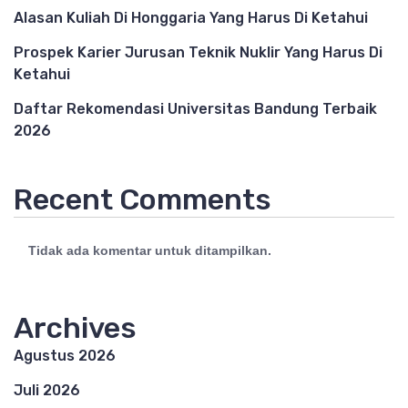
Alasan Kuliah Di Honggaria Yang Harus Di Ketahui
Prospek Karier Jurusan Teknik Nuklir Yang Harus Di
Ketahui
Daftar Rekomendasi Universitas Bandung Terbaik
2026
Recent Comments
Tidak ada komentar untuk ditampilkan.
Archives
Agustus 2026
Juli 2026