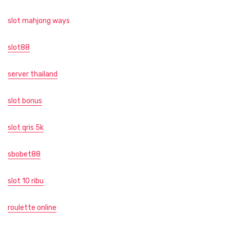
slot mahjong ways
slot88
server thailand
slot bonus
slot qris 5k
sbobet88
slot 10 ribu
roulette online