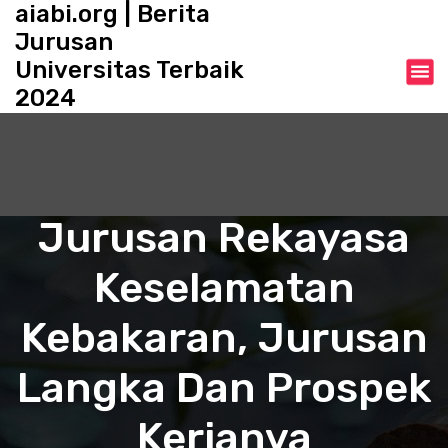
aiabi.org | Berita
S
k
Jurusan
i
Universitas Terbaik
p
2024
t
o
c
o
n
t
Jurusan Rekayasa
e
n
Keselamatan
t
Kebakaran, Jurusan
Langka Dan Prospek
Kerjanya