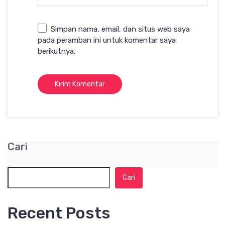
Simpan nama, email, dan situs web saya
pada peramban ini untuk komentar saya
berikutnya.
Cari
Cari
Recent Posts