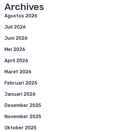
Archives
Agustus 2026
Juli 2026
Juni 2026
Mei 2026
April 2026
Maret 2026
Februari 2026
Januari 2026
Desember 2025
November 2025
Oktober 2025