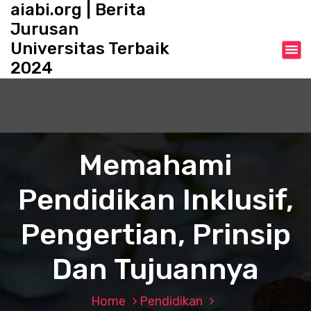
aiabi.org | Berita
S
k
Jurusan
i
Universitas Terbaik
p
2024
t
o
c
o
n
t
Memahami
e
n
Pendidikan Inklusif,
t
Pengertian, Prinsip
Dan Tujuannya
Home
Pendidikan