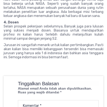
bisa bekerja untuk NASA. Seperti yang sudah banyak orang
ketahui, NASA merupakan sebuah perusahaan dunia yang rutin
melakukan penelitian luar angkasa. Ada berbagai misi terbang
keluar angkasa dan menemukan banyak hal baru di luaran sana.
4. Dosen
Selain prospek pekerjaan sebelumnya, Banyak juga para lulusan
yang sukses menjadi dosen. Biasanya untuk mendapatkan
profesi ini kalian harus terlebih dahulu melanjutkan kuliah
minimal sampai dengan jenjang S2.
Jurusan ini sangatlah menarik untuk kalian pertimbangkan. Pasti
akan kalian bisa memiliki kebanggaan tersendiri bisa memasuki
jurusan yang hanya ada 1 di indonesia dan bahkan asia tenggara
ini. Semoga indormasi ini bisa bermanfaat.
Tinggalkan Balasan
Alamat email Anda tidak akan dipublikasikan.
Ruas yang wajib ditandai
*
Komentar
*