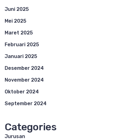
Juni 2025
Mei 2025
Maret 2025
Februari 2025
Januari 2025
Desember 2024
November 2024
Oktober 2024
September 2024
Categories
Jurusan