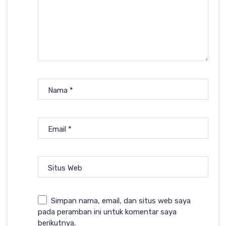
Nama
*
Email
*
Situs Web
Simpan nama, email, dan situs web saya
pada peramban ini untuk komentar saya
berikutnya.