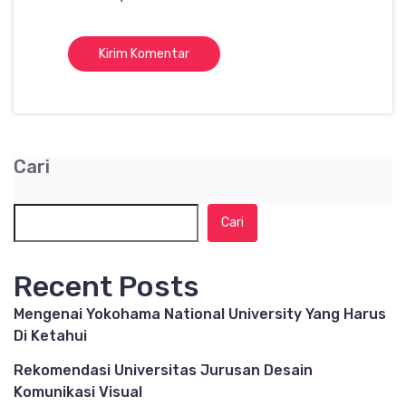
Cari
Cari
Recent Posts
Mengenai Yokohama National University Yang Harus
Di Ketahui
Rekomendasi Universitas Jurusan Desain
Komunikasi Visual