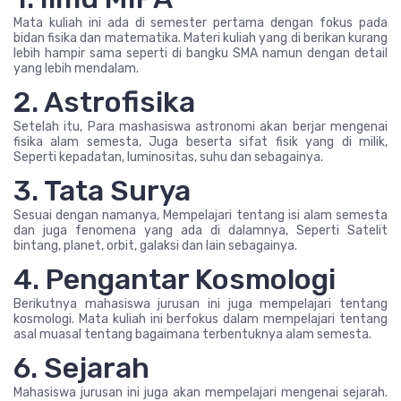
Mata kuliah ini ada di semester pertama dengan fokus pada
bidan fisika dan matematika. Materi kuliah yang di berikan kurang
lebih hampir sama seperti di bangku SMA namun dengan detail
yang lebih mendalam.
2. Astrofisika
Setelah itu, Para mashasiswa astronomi akan berjar mengenai
fisika alam semesta, Juga beserta sifat fisik yang di milik,
Seperti kepadatan, luminositas, suhu dan sebagainya.
3. Tata Surya
Sesuai dengan namanya, Mempelajari tentang isi alam semesta
dan juga fenomena yang ada di dalamnya, Seperti Satelit
bintang, planet, orbit, galaksi dan lain sebagainya.
4. Pengantar Kosmologi
Berikutnya mahasiswa jurusan ini juga mempelajari tentang
kosmologi. Mata kuliah ini berfokus dalam mempelajari tentang
asal muasal tentang bagaimana terbentuknya alam semesta.
6. Sejarah
Mahasiswa jurusan ini juga akan mempelajari mengenai sejarah.