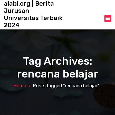
aiabi.org | Berita
S
k
Jurusan
i
Universitas Terbaik
p
2024
t
o
c
o
n
t
Tag Archives:
e
n
rencana belajar
t
Home
Posts tagged "rencana belajar"