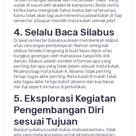
terbantu dengan jadwak dan mata kuliah “baku” yang
sudah di susun oleh akademik kampusmu. Beda cerita
ketika kamu menginjak tahun kedua dan seterusnya.
Kamu tidak akan lagi asal menerima jadwal kuliah di tiap
semester ataupun memilih mata kuliah seenak jidat.
4. Selalu Baca Silabus
Di awal semester biasanya dosen memberikan silabus
atau rancangan pembelajaran. Namun sering kali
silabus tersebut langsung di buat kipas-kipas atau
bungkus gorengan oleh mahasiswa tanpa lirik-lirik
dahulu. Silabus adalah sumber informasi apa yang
penting dan apa yang tidak dalam sebuah mata kuliah,
Misalnya bagi mata kuliah A. Absensi tidak penting
tetapi tugas akhir penting. Mata kuliah B malah tidak
ada tugas akhir tetapi bobot absensi dan kuis besar.
Hal-hal seperti ini harus di perhatikan.
5. Eksplorasi Kegiatan
Pengembangan Diri
sesuai Tujuan
Biarpun judulnya sudah bukan mahasiswa baru, tidak
ada yang melarang kamu untuk eksplorasi kegiatan-