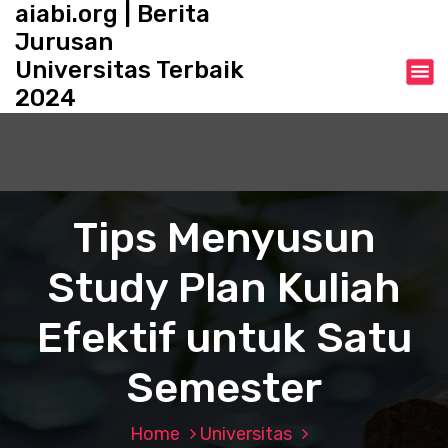
aiabi.org | Berita
S
k
Jurusan
i
Universitas Terbaik
p
2024
t
o
c
o
n
t
Tips Menyusun
e
n
Study Plan Kuliah
t
Efektif untuk Satu
Semester
Home
Universitas