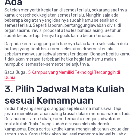
Ada
Setelah menyortir kegiatan di semester lalu, sekarang saatnya
kamu crosscheck kegiatan semester lalu. Mungkin saja ada
beberapa kegiatan yang idealnya sudah kamu selesaikan di
semester lalu. Seperti laporan, pertanggungjawaban divisi di
organisasimu, revisi proposal atau les bahasa asing. Setahun
sudah kelas tetapi ternyata goals kamu belum tercapai.
Darpada kena tanggung ada baiknya kalau kamu selesaikan dulu
hutang yang tidak bisa kamu selesaikan di semester lalu
sebelum menyusun jadwal semester depan. Dengan begitu kamu
tidak akan merasa terbebani ketika kegiatan kamu malah
numpuk di semester-semester selanjutnya.
Baca Juga :
5 Kampus yang Memiliki Teknologi Tercanggih di
Dunia
3. Pilih Jadwal Mata Kuliah
sesuai Kemampuan
Ini dia, hal yang sering di anggap sepele sama mahsiswa, tapi
justru memiliki peranan paling krusial dalam merencanakan studi.
Di tahun pertama kuliah, kamu terbantu dengan jadwak dan
mata kuliah “baku” yang sudah di susun oleh akademik
kampusmu. Beda cerita ketika kamu menginjak tahun kedua dan
seterusnya. Kamu tidak akan lagi asal menerima jadwal kuliah di