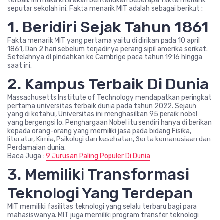
terbaik ini maka kita akan beritahukan beberapa fakta menarik
seputar sekolah ini. Fakta menarik MIT adalah sebagai berikut :
1. Beridiri Sejak Tahun 1861
Fakta menarik MIT yang pertama yaitu di dirikan pada 10 april
1861, Dan 2 hari sebelum terjadinya perang sipil amerika serikat.
Setelahnya di pindahkan ke Cambrige pada tahun 1916 hingga
saat ini.
2. Kampus Terbaik Di Dunia
Massachusetts Institute of Technology mendapatkan peringkat
pertama universitas terbaik dunia pada tahun 2022. Sejauh
yang di ketahui, Universitas ini menghasilkan 95 peraik nobel
yang bergengsi lo. Penghargaan Nobel itu sendiri hanya di berikan
kepada orang-orang yang memiliki jasa pada bidang Fisika,
literatur, Kimia, Psikologi dan kesehatan, Serta kemanusiaan dan
Perdamaian dunia.
Baca Juga :
9 Jurusan Paling Populer Di Dunia
3. Memiliki Transformasi
Teknologi Yang Terdepan
MIT memiliki fasilitas teknologi yang selalu terbaru bagi para
mahasiswanya. MIT juga memiliki program transfer teknologi