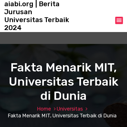
aiabi.org | Berita
S
k
Jurusan
i
Universitas Terbaik
p
2024
t
o
c
o
n
t
Fakta Menarik MIT,
e
n
Universitas Terbaik
t
di Dunia
Home
Universitas
Fakta Menarik MIT, Universitas Terbaik di Dunia